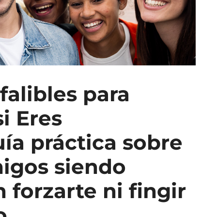
falibles para
i Eres
uía práctica sobre
igos siendo
n forzarte ni fingir
o